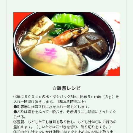
☆雑煮レシピ
①鍋に８００ｃｃの水・ダシパック3個、昆布５ｃｍ角（３ｇ）を
入れ一晩浸け置きします。（基本５時間以上）
●別容器に椎茸３個に水を入れ一晩もどします。
●ぶりは塩ををふって一晩おき、そぎ切りにし熱湯にさっとくぐ
らせる。
②翌朝、もどした干し椎茸を取り出し、もどし汁は①にお好みの
量加えます。（しいたけは石づきを切り、飾り切りをする。）
③①のだし汁を火にかけ沸騰寸前で火を止め中の材料を取り出し