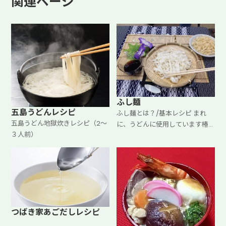
関連ページ
ふし麺
五島うどんレシピ
ふし麺とは？/基本レシピ まれ
五島うどん地獄炊きレシピ（2～
に、うどんに使用しています椿
３人前）
油の油分が黒く付着してる場合
がありますが味等には変わりは
ございません。
つばき家あごだしレシピ