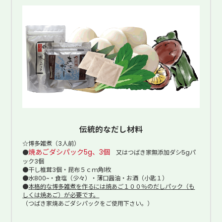
伝統的なだし材料
☆博多雑煮（3人前）
焼あごダシパック5g、3個
●
又はつばき家無添加ダシ5gパ
ック3個
●干し椎茸3個・昆布５ｃｍ角1枚
●水800~・食塩（少々）・薄口醤油・お酒（小匙１）
●
本格的な博多雑煮を作るには焼あご１００％のだしパック（も
しくは焼あご）が必要です。
（つばき家焼あごダシパックをご使用下さい。）