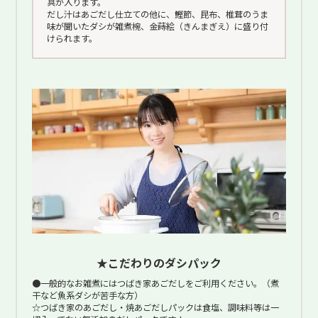
具が入ります。
だし汁はあごだし仕立ての他に、鰹節、昆布、椎茸のうま
味が聞いたダシが雑煮椀、金蒔絵（きんまぎえ）に盛り付
けられます。
★こだわりのダシパック
●一般的なお雑煮にはつばき家あごだしをご利用ください。（煮
干など魚系ダシが苦手な方）
☆つばき家のあごだし・焼あごだしパックは食塩、調味料等は一