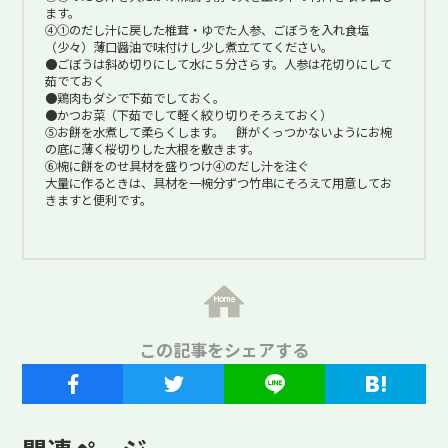
ます。
④①のだし汁に戻した椎茸・ゆでた人参、ごぼうを入れ食塩
（少々）薄口醤油で味付けし少し煮立ててください。
●ごぼうは斜め切りにして水に５分さらす。人参は花切りにして
茹でておく
●鶏肉もダシで下茹でしておく。
●かつお菜（下茹でして軽く絞り切りそろえておく）
⑤お餅を水煮して柔らくします。 餅がくっつかないようにお椀
の底に薄く桜切りした大根を敷きます。
⑥椀に餅をのせ具材を盛りつけ④のだし汁を注ぐ
大量に作るときは、具材を一椀分ずつ竹串にそろえて用意してお
きますと便利です。
この記事をシェアする