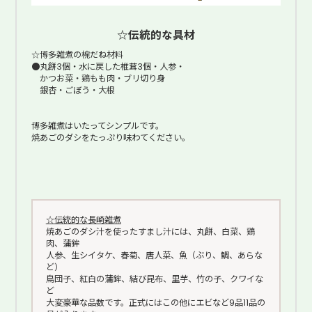
☆伝統的な具材
☆博多雑煮の椀だね材料
●丸餅3個・水に戻した椎茸3個・人参・
かつお菜・鶏もも肉・ブリ切り身
銀杏・ごぼう・大根
博多雑煮はいたってシンプルです。
焼あごのダシをたっぷり味わてください。
☆伝統的な長崎雑煮
焼あごのダシ汁を使ったすまし汁には、丸餅、白菜、鶏
肉、蒲鉾
人参、生シイタケ、春菊、唐人菜、魚（ぶり、鯛、あらな
ど）
鳥団子、紅白の蒲鉾、結び昆布、里芋、竹の子、クワイな
ど
大変豪華な品数です。正式にはこの他にエビなど9品11品の